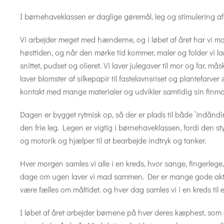
I børnehaveklassen er daglige gøremål, leg og stimulering a
Vi arbejder meget med hænderne, og i løbet af året har vi mang
høsttiden, og når den mørke tid kommer, maler og folder vi la
snittet, pudset og olieret. Vi laver julegaver til mor og far, måsk
laver blomster af silkepapir til fastelavnsriset og plantefarve
kontakt med mange materialer og udvikler samtidig sin finmot
Dagen er bygget rytmisk op, så der er plads til både ’indåndi
den frie leg. Legen er vigtig i børnehaveklassen, fordi den st
og motorik og hjælper til at bearbejde indtryk og tanker.
Hver morgen samles vi alle i en kreds, hvor sange, fingerlege
dage om ugen laver vi mad sammen. Der er mange gode aktivi
være fælles om måltidet. og hver dag samles vi i en kreds til e
I løbet af året arbejder børnene på hver deres kæphest, som d