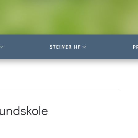
STEINER HF
P
rundskole