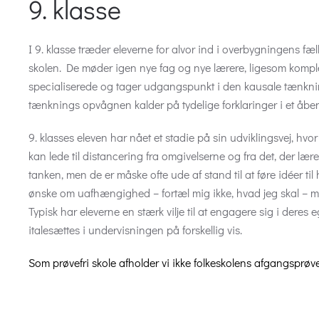
9. klasse
I 9. klasse træder eleverne for alvor ind i overbygningens fæ
skolen. De møder igen nye fag og nye lærere, ligesom komple
specialiserede og tager udgangspunkt i den kausale tænk
tænknings opvågnen kalder på tydelige forklaringer i et åben
9. klasses eleven har nået et stadie på sin udviklingsvej, hvor
kan lede til distancering fra omgivelserne og fra det, der lære
tanken, men de er måske ofte ude af stand til at føre idéer 
ønske om uafhængighed – fortæl mig ikke, hvad jeg skal – me
Typisk har eleverne en stærk vilje til at engagere sig i deres 
italesættes i undervisningen på forskellig vis.
Som prøvefri skole afholder vi ikke folkeskolens afgangsprøve