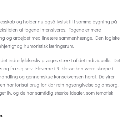
llesskab og holder nu også fysisk til i samme bygning på
ksiteten af fagene intensiveres. Fagene er mere
ning og arbejdet med lineære sammenhænge. Den logiske
hjertigt og humoristisk læringsrum.
 det indre følelsesliv præges stærkt af det individuelle. Det
s og fra sig selv. Eleverne i 9. klasse kan være skarpe i
til handling og gennemskue konsekvensen heraf. De ytrer
n har fortsat brug for klar retningsangivelse og omsorg.
eget liv, og de har samtidig stærke idealer, som tematisk
r.