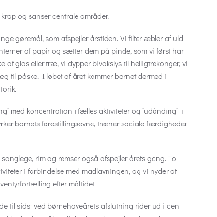
f krop og sanser centrale områder.
e gøremål, som afspejler årstiden. Vi filter æbler af uld i
nterner af papir og sætter dem på pinde, som vi først har
e af glas eller træ, vi dypper bivokslys til helligtrekonger, vi
r æg til påske. I løbet af året kommer barnet dermed i
orik.
ng’ med koncentration i fælles aktiviteter og ’udånding’ i
yrker barnets forestillingsevne, træner sociale færdigheder
, sanglege, rim og remser også afspejler årets gang. To
teter i forbindelse med madlavningen, og vi nyder at
ventyrfortælling efter måltidet.
e til sidst ved børnehaveårets afslutning rider ud i den