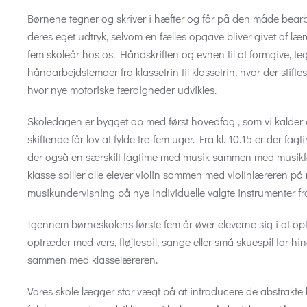
Børnene tegner og skriver i hæfter og får på den måde bearb
deres eget udtryk, selvom en fælles opgave bliver givet af lær
fem skoleår hos os. Håndskriften og evnen til at formgive, 
håndarbejdstemaer fra klassetrin til klassetrin, hvor der stift
hvor nye motoriske færdigheder udvikles.
Skoledagen er bygget op med først hovedfag , som vi kalder d
skiftende får lov at fylde tre-fem uger. Fra kl. 10.15 er der fag
der også en særskilt fagtime med musik sammen med musikfa
klasse spiller alle elever violin sammen med violinlæreren på
musikundervisning på nye individuelle valgte instrumenter fra
Igennem børneskolens første fem år øver eleverne sig i at op
optræder med vers, fløjtespil, sange eller små skuespil for hin
sammen med klasselæreren.
Vores skole lægger stor vægt på at introducere de abstrakte