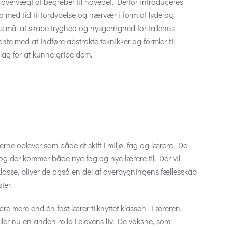
 overvægt af begreber til hovedet. Derfor introduceres
 med tid til fordybelse og nærvær i form af lyde og
mål at skabe tryghed og nysgerrighed for tallenes
te med at indføre abstrakte teknikker og formler til
dlag for at kunne gribe dem.
erne oplever som både et skift i miljø, fag og lærere. De
og der kommer både nye fag og nye lærere til. Der vil
klasse, bliver de også en del af overbygningens fællesskab
ter.
være mere end én fast lærer tilknyttet klassen. Læreren,
ller nu en anden rolle i elevens liv. De voksne, som