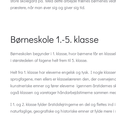
store skolegård på. Med dette arbejde trænes børnenes ve
præstere, når man øver sig og giver sig tid.
Børneskole 1.-5. klasse
Børneskolen begynder i 1. klasse, hvor børnene får en klass
i størstedelen af fagene helt frem til 5. klasse.
Helt fra 1. klasse har eleverne engelsk og tysk. I nogle klasse
sprogfagene, men ellers er klasselæreren den, der overvejen
kunstneriske emner og fører eleverne igennem årstidernes s
også klassen og varetager håndarbejdstimerne sammen med
I 1. og 2. klasse fylder årstidsfejringerne en del og flettes in
naturfaglige, geografiske og historiske emner at fylde mere i