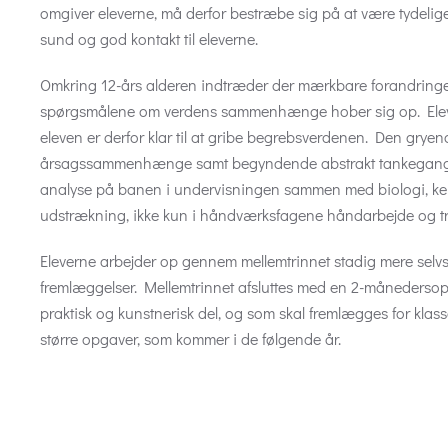
omgiver eleverne, må derfor bestræbe sig på at være tydeli
sund og god kontakt til eleverne.
Omkring 12-års alderen indtræder der mærkbare forandringer i
spørgsmålene om verdens sammenhænge hober sig op. Eleve
eleven er derfor klar til at gribe begrebsverdenen. Den gry
årsagssammenhænge samt begyndende abstrakt tankegang br
analyse på banen i undervisningen sammen med biologi, kemi
udstrækning, ikke kun i håndværksfagene håndarbejde og træ
Eleverne arbejder op gennem mellemtrinnet stadig mere selvs
fremlæggelser. Mellemtrinnet afsluttes med en 2-månedersopgav
praktisk og kunstnerisk del, og som skal fremlægges for klas
større opgaver, som kommer i de følgende år.