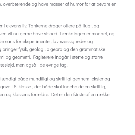
ge, overbærende og have masser af humor for at bevare en
 elevens liv. Tankerne drager oftere på flugt, og
n vil nu gerne have vished. Tænkningen er modnet, og
ende sans for eksperimenter, lovmæssigheder og
inger fysik, geologi, algebra og den grammatiske
 og geometri. Faglærere indgår i større og større
sløjd, men også i de øvrige fag.
tændigt både mundtligt og skriftligt gennem tekster og
e i 8. klasse , der både skal indeholde en skriftlig,
sen og klassens forældre. Det er den første af en række