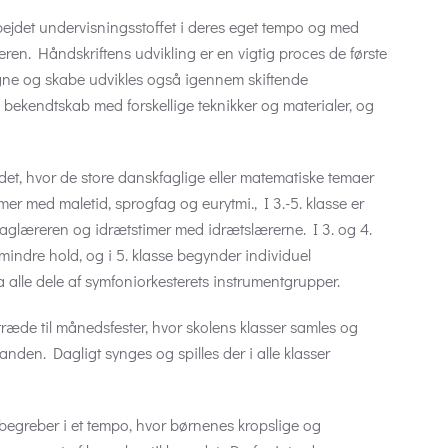
ejdet undervisningsstoffet i deres eget tempo og med
eren. Håndskriftens udvikling er en vigtig proces de første
tegne og skabe udvikles også igennem skiftende
es bekendtskab med forskellige teknikker og materialer, og
et, hvor de store danskfaglige eller matematiske temaer
timer med maletid, sprogfag og eurytmi., I 3.-5. klasse er
glæreren og idrætstimer med idrætslærerne. I 3. og 4.
 mindre hold, og i 5. klasse begynder individuel
 alle dele af symfoniorkesterets instrumentgrupper.
træde til månedsfester, hvor skolens klasser samles og
anden. Dagligt synges og spilles der i alle klasser
 begreber i et tempo, hvor børnenes kropslige og