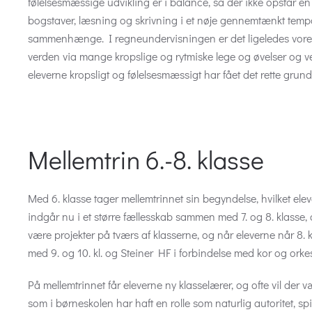
følelsesmæssige udvikling er i balance, så der ikke opstår en
bogstaver, læsning og skrivning i et nøje gennemtænkt tempo
sammenhænge. I regneundervisningen er det ligeledes vores 
verden via mange kropslige og rytmiske lege og øvelser og ven
eleverne kropsligt og følelsesmæssigt har fået det rette grun
Mellemtrin 6.-8. klasse
Med 6. klasse tager mellemtrinnet sin begyndelse, hvilket elev
indgår nu i et større fællesskab sammen med 7. og 8. klasse, 
være projekter på tværs af klasserne, og når eleverne når 8. 
med 9. og 10. kl. og Steiner HF i forbindelse med kor og orkes
På mellemtrinnet får eleverne ny klasselærer, og ofte vil der 
som i børneskolen har haft en rolle som naturlig autoritet, spi