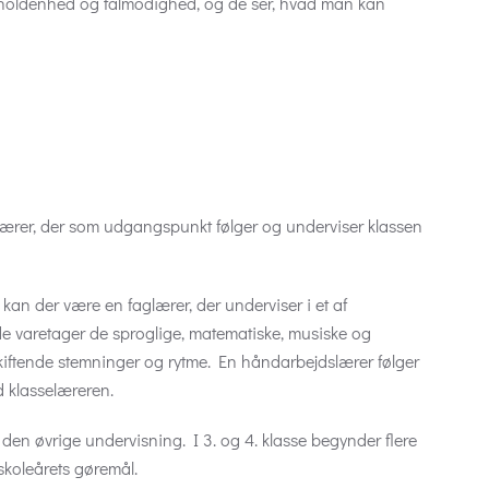
dholdenhed og tålmodighed, og de ser, hvad man kan
elærer, der som udgangspunkt følger og underviser klassen
r kan der være en faglærer, der underviser i et af
de varetager de sproglige, matematiske, musiske og
kiftende stemninger og rytme. En håndarbejdslærer følger
 klasselæreren.
d i den øvrige undervisning. I 3. og 4. klasse begynder flere
 skoleårets gøremål.